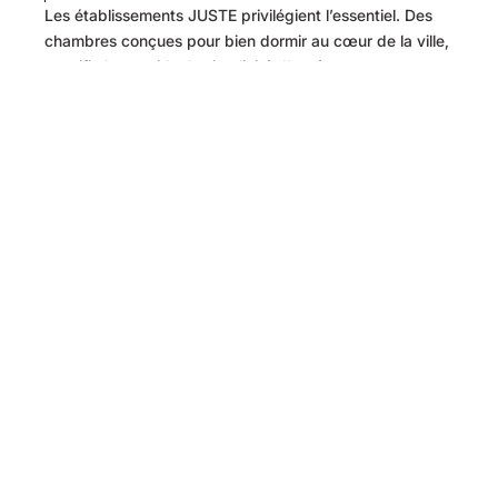
Les établissements JUSTE privilégient l’essentiel. Des
chambres conçues pour bien dormir au cœur de la ville,
un wifi ultra rapide, la simplicité d’accès avec votre
téléphone, la convivialité des parties communes et des
jardins, une bagagerie pour prolonger votre séjour, des
Maitres de Maison pour vous accueillir.
Ici, pas de cérémonial d’arrivée, on dort bien, on vit
pleinement et on explore librement, sans détour ni
blabla.