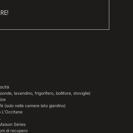
RE!
locità
onde, lavandino, frigorifero, bollitore, stoviglie)
ize
è (solo nelle camere lato giardino)
o L'Occitane
L
Maison Séries
oni di recupero