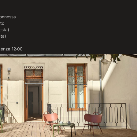
connessa
tto
esta)
sta)
rtenza 12:00